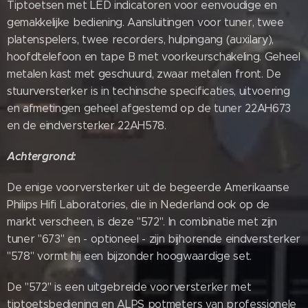
Tiptoetsen met LED indicatoren voor eenvoudige en
gemakkelijke bediening. Aansluitingen voor tuner, twee
platenspelers, twee recorders, hulpingang (auxilary),
hoofdtelefoon en tape B met voorkeurschakeling. Geheel
metalen kast met geschuurd, zwaar metalen front. De
stuurversterker is in techinsche specificaties, uitvoering
en afmetingen geheel afgestemd op de tuner 22AH673
en de eindversterker 22AH578.
Achtergrond:
De enige voorversterker uit de begeerde Amerikaanse
Philips Hifi Laboratories, die in Nederland ook op de
markt verscheen, is deze "572". In combinatie met zijn
tuner "673" en - optioneel - zijn bijhorende eindversterker
"578" vormt hij een bijzonder hoogwaardige set.
De "572" is een uitgebreide voorversterker met
tiptoetsbediening en ALPS potmeters van professionele