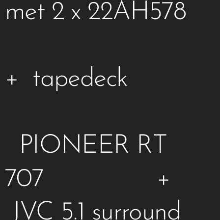
met 2 x 22AH578
+ tapedeck
PIONEER RT
707 +
JVC 5.1 surround