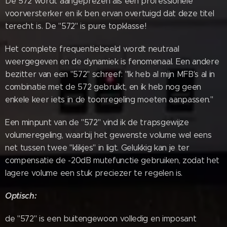
De 572 wordt aangeprezen als een professionele
voorversterker en ik ben ervan overtuigd dat deze titel
terecht is. De "572" is pure topklasse!
Het complete frequentiebeeld wordt neutraal
weergegeven en de dynamiek is fenomenaal. Een andere
bezitter van een "572" schreef: "Ik heb al mijn MFB's al in
combinatie met de 572 gebruikt, en ik heb nog geen
enkele keer iets in de toonregeling moeten aanpassen."
Een minpunt van de "572" vind ik de trapsgewijze
volumeregeling, waarbij het gewenste volume wel eens
net tussen twee "klikjes" in ligt. Gelukkig kan je ter
compensatie de -20dB mutefunctie gebruiken, zodat het
lagere volume een stuk preciezer te regelen is.
Optisch:
de "572" is een buitengewoon volledig en imposant