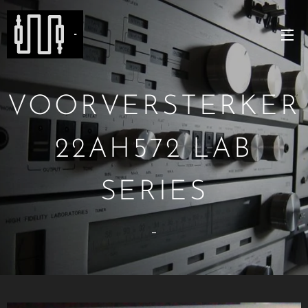
-
VOORVERSTERKER
22AH572 LAB
SERIES
-