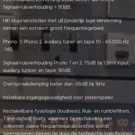
Signaal-ruisverhouding > 90dB.
Hifi stuurversterker met uitzonderlijk lage vervorming
binnen een extreem groot frequentiegebied.
Phono 1, Phono 2, auxiliary, tuner en tape 10 - 45.000 Hz
-1dB.
Signaal-ruisverhouding Phono 1 en 2: 75dB bij 1,5mV input,
auxilary, tunber en tape: 90dB.
Overspraakdemping beter dan -55dB bij 1kHz.
Instelbare ingangsgevoeligheid voor platenspeler.
Inschakelbare fysiologie (loudness). Ruis- en rumblefilters.
Tone-defeat toets, waarmee bij inschakeling een
volkomen vlakke frequentiekarakteristiek wordt
weergegeven binnen de door de technische specificaties