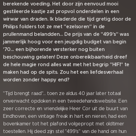
berekende voeding. Het door zijn eenvoud mooi
gestileerde kastje zat propvol onderdelen in een
wirwar van draden. Ik bladerde die tijd gretig door de
Philips folders tot ze met "ezelsoren" in de
prullenmand belandden... De prijs van de "499's" was
jammerlijk hoog voor een jeugdig budget van begin
'70... een bijhorende versterker nog buiten
beschouwing gelaten! Deze onbereikbaarheid dreef
de hele magie rond alles wat met het begrip "HIFI" te
maken had op de spits. Zou het een liefdesverhaal
worden zonder happy end?
"Tijd brengt raad"... toen ze aldus 40 jaar later totaal
onverwacht opdoken in een tweedehandswebsite. Een
zeer correcte en vriendelijke Heer Cor uit de buurt van
Eindhoven, een vintage freak in hart en nieren, had een
bovenkamer tot het plafond volgepropt met oldtimer
toestellen. Hij deed zijn stel "499's" van de hand om hun