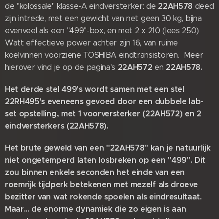
22AH578
de "kolossale" klasse-A eindversterker: de
deed
zijn intrede, met een gewicht van net geen 30 kg, bijna
evenveel als een "499"-box, en met 2 x 210 (lees 250)
Watt effectieve power achter zijn 16, van ruime
koelvinnen voorziene TOSHIBA eindtransistoren. Meer
22AH572
22AH578.
hierover vind je op de pagina's
en
Het derde stel 499's wordt samen met een stel
22RH495's eveneens gevoed door een dubbele lab-
set opstelling, met 1 voorversterker (22AH572) en 2
eindversterkers (22AH578).
Het brute geweld van een "22AH578" kan je natuurlijk
niet ongetemperd laten losbreken op een "499". Dit
zou binnen enkele seconden het einde van een
roemrijk tijdperk betekenen met mezelf als droeve
bezitter van wat rokende spoelen als eindresultaat.
Maar... de enorme dynamiek die zo eigen is aan