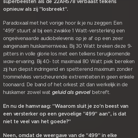
superbeesten als de 22AH578 verbaast telkens
opnieuw als zij "losbreekt".
Paradoxaal met het vorige hoor ik je nu zeggen: Een
"499" stuurt al bij een zwakke 1 Watt-versterking een
ongeëvenaarde audiobelevenis op je af op een zeer
aangenaam huiskamerniveau. Bij 30 Watt breken deze 9-
pitters in volle glorie los met een telkens terugkomende
waw
-ervaring. Bij 40- tot maximaal 80 Watt piek bereiken
zij hun diepst indringend en spetterend maximum zonder
trommelvlies verscheurende extremiteiten in geen enkele
toonaard. De band of het orkest zit dan werkelijk in de
geluid als gevoel
huiskamer zowel wat
betreft.
En nu de hamvraag: "Waarom sluit je zo'n beest van
een versterker op een gevoelige "499" aan", is dat
niet te veel van het goede?"
Neen, omdat de weergave van de "499" in elke