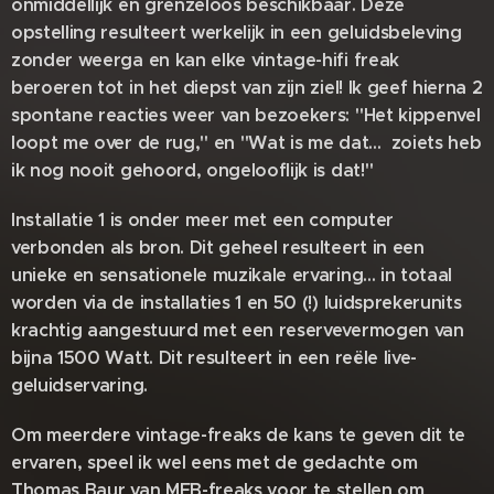
onmiddellijk en grenzeloos beschikbaar. Deze
opstelling resulteert werkelijk in een geluidsbeleving
zonder weerga en kan elke vintage-hifi freak
beroeren tot in het diepst van zijn ziel! Ik geef hierna 2
spontane reacties weer van bezoekers: "Het kippenvel
loopt me over de rug," en "Wat is me dat... zoiets heb
ik nog nooit gehoord, ongelooflijk is dat!"
Installatie 1 is onder meer met een computer
verbonden als bron. Dit geheel resulteert in een
unieke en sensationele muzikale ervaring... in totaal
worden via de installaties 1 en 50 (!) luidsprekerunits
krachtig aangestuurd met een reservevermogen van
bijna 1500 Watt. Dit resulteert in een reële live-
geluidservaring.
Om meerdere vintage-freaks de kans te geven dit te
ervaren, speel ik wel eens met de gedachte om
Thomas Baur van MFB-freaks voor te stellen om