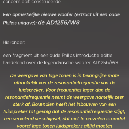
concern ooit construeerde:
Een opmerkelijke nieuwe woofer (extract uit een oude
de AD1256/W8
Philips uitgave):
Hieronder:
een fragment uit een oude Philips introductie editie
handelend over de legendarische woofer AD1256/W8
De weergave van lage tonen is in
belangrijke mate
afhankelijk van de
resonantiefrequentie van de
luid
spreker. Voor frequenties lager dan
de
resonantiefrequentie neemt de
weergave namelijk zeer
sterk af.
Bovendien heeft het inbouwen van
een
luidspreker tot gevolg dat de
resonantiefrequentie stijgt,
een ver
velend verschijnsel, dat niet te om
zeilen is omdat
vooral lage tonen
luidsprekers altĳd moeten