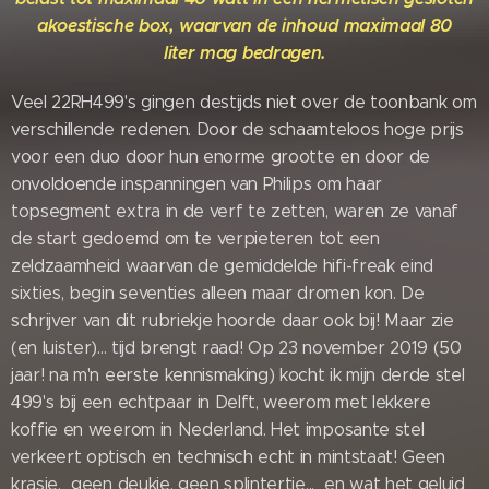
akoestische box, waar
van de inhoud maximaal 80
liter
mag bedragen.
Veel 22RH499's gingen destijds niet over de toonbank om
verschillende redenen. Door de schaamteloos hoge prijs
voor een duo door hun enorme grootte en door de
onvoldoende inspanningen van Philips om haar
topsegment extra in de verf te zetten, waren ze vanaf
de start gedoemd om te verpieteren tot een
zeldzaamheid waarvan de gemiddelde hifi-freak eind
sixties, begin seventies alleen maar dromen kon. De
schrijver van dit rubriekje hoorde daar ook bij! Maar zie
(en luister)... tijd brengt raad! Op 23 november 2019 (50
jaar! na m'n eerste kennismaking) kocht ik mijn derde stel
499's bij een echtpaar in Delft, weerom met lekkere
koffie en weerom in Nederland. Het imposante stel
verkeert optisch en technisch echt in mintstaat! Geen
krasje, geen deukje, geen splintertje... en wat het geluid