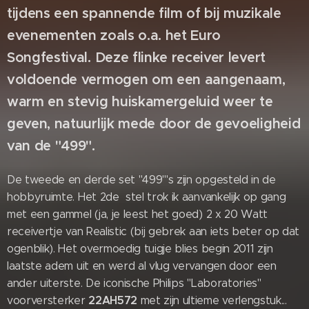
tijdens een spannende film of bij muzikale
evenementen zoals o.a. het Euro
Songfestival. Deze flinke receiver levert
voldoende vermogen om een aangenaam,
warm en stevig huiskamergeluid weer te
geven, natuurlijk mede door de gevoeligheid
van de "499".
De tweede en derde set "499"'s zijn opgesteld in de
hobbyruimte. Het 2de stel trok ik aanvankelijk op gang
met een gammel (ja, je leest het goed) 2 x 20 Watt
receivertje van Realistic (bij gebrek aan iets beter op dat
ogenblik). Het overmoedig tuigje blies begin 2011 zijn
laatste adem uit en werd al vlug vervangen door een
ander uiterste. De iconische Philips "Laboratories"
22AH572
voorversterker
met zijn ultieme verlengstuk...