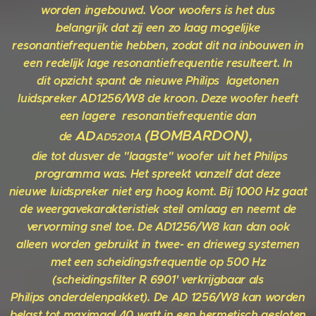
worden
ingebouwd.
Voor woofers is het dus
belangrijk
dat zij een zo laag mogelijke
re
sonantiefrequentie hebben, zodat dit
na inbouwen in
een redelijk lage re
sonantiefrequentie resulteert. In
dit
opzicht spant de nieuwe Philips
lagetonen
luidspreker AD1256/W8
de kroon. Deze woofer heeft
een
lagere resonantiefrequentie
dan
AD
(BOMBARDON),
de
AD5201A
die tot dusver de "laagste" woofer uit
het Philips
programma was.
Het spreekt vanzelf dat deze
nieuwe
luidspreker niet erg hoog komt.
Bij 1000 Hz gaat
de weergavekarak
teristiek steil omlaag en neemt
de
vervorming snel toe. De AD
1256/W8 kan dan ook
alleen
worden gebruikt in twee- en drie
weg systemen
met een scheidings
frequentie op 500 Hz
(scheidings
filter R 6901' verkrijgbaar als
Philips
onderdelenpakket).
De AD 1256/W8 kan worden
belast
tot maximaal 40 watt in een herme
tisch gesloten