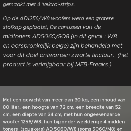
gemaakt met 4 'velcro'-strips.
Op de AD1256/W8 woofers werd een grotere
van de
stofkap geplaatst; De conussen
midtoners AD5060/SQ8 (in dit geval : W8
en
oorspronkelijk beige)
zijn behandeld met
voor dit doel ontworpen zwarte tinctuur. (het
product is verkrijgbaar bij MFB-Freaks.)
Met een gewicht van meer dan 30 kg, een inhoud van
80 liter, een hoogte van 72 cm, een breedte van 52
cm, een diepte van 34 cm, met hun ongeëvenaarde
woofer 1256/W8, hun bijzonder weelderige 4 midden-
toners (squakers) AD 5060/W8 (soms 5060/M8) en