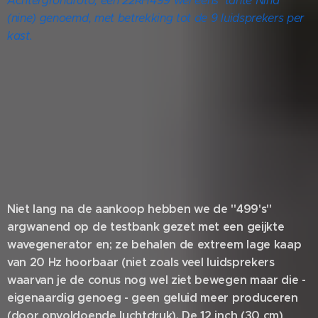
Achtergrondfoto; een 22RH499 wel eens 'tante Nina'
(nine) genoemd, met betrekking tot de 9 luidsprekers per
kast.
Niet lang na de aankoop hebben we de "499's"
argwanend op de testbank gezet met een geijkte
wavegenerator en; ze behalen de extreem lage kaap
van 20 Hz hoorbaar (niet zoals veel luidsprekers
waarvan je de conus nog wel ziet bewegen maar die -
eigenaardig genoeg - geen geluid meer produceren
(door onvoldoende luchtdruk). De 12 inch (30 cm)