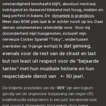
omstandigheid beschaafd blijft, absoluut neutraal,
indringend en klassevol klinkend met hoog, midden en
laag perfect in balans. De
dynamiek is grandioos
.
Meer dan 80W piek laat ik er echter nooit op los. Daar
dienen volumemeters uiteindelijk voor. Voor mij
(inzonderheid mijn huisgenoten, inclusief mijn
nerveuze Cocker Spaniël "Toby", ondertussen
is dat genoeg,
overleden op 11-jarige leeftijd)
evenals voor de rest van de straat en last
but not least uit respect voor de "bejaarde
tantes" met hun muzikale historie en hun
respectabele dienst van +- 50 jaar!.
499
De briljante prestaties van de "
" zijn een logisch
gevolg van de ongewone toepassing van negen (9!)
kwaliteitsvolle luidsprekers in een juist berekende kast
met correct afgesneden frequenties door prima