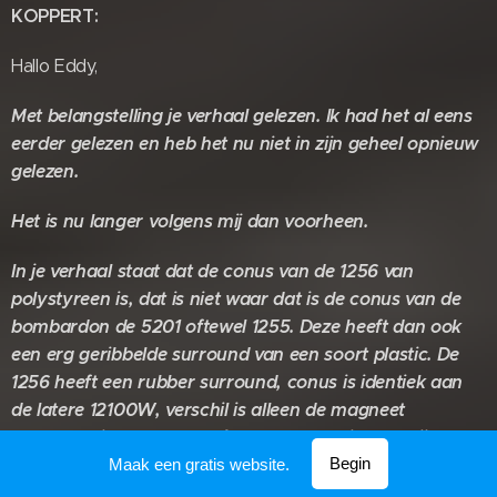
KOPPERT:
Hallo Eddy,
Met belangstelling je verhaal gelezen. Ik had het al eens
eerder gelezen en heb het nu niet in zijn geheel opnieuw
gelezen.
Het is nu langer volgens mij dan voorheen.
In je verhaal staat dat de conus van de 1256 van
polystyreen is, dat is niet waar dat is de conus van de
bombardon de 5201 oftewel 1255. Deze heeft dan ook
een erg geribbelde surround van een soort plastic. De
1256 heeft een rubber surround, conus is identiek aan
de latere 12100W, verschil is alleen de magneet
voorzover ik weet. De stofkappen verkruimelen bij
allebei. Ik heb mijn 1256's paar jaar geleden verkocht,
Begin
Maak een gratis website.
mijn favoriet is de 12100W. Deze hebben in verhouding