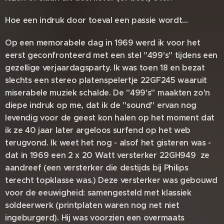
Hoe een indruk door toeval een passie wordt...
Op een memorabele dag in 1969 werd ik voor het
eerst geconfronteerd met een stel "499's" tijdens een
gezellige verjaardagsparty. Ik was toen 18 en bezat
slechts een stereo platenspelertje 22GF245 waaruit
miserabele muziek schalde. De "499's" maakten zo'n
diepe indruk op me, dat ik de "sound" ervan nog
levendig voor de geest kon halen op het moment dat
ik ze 40 jaar later argeloos surfend op het web
terugvond. Ik weet het nog - alsof het gisteren was -
dat in 1969 een 2 x 20 Watt versterker 22GH949 ze
aandreef (een versterker die destijds bij Philips
terecht topklasse was.) Deze versterker was gebouwd
voor de eeuwigheid: samengesteld met klassiek
soldeerwerk (printplaten waren nog net niet
ingeburgerd). Hij was voorzien een overmaats