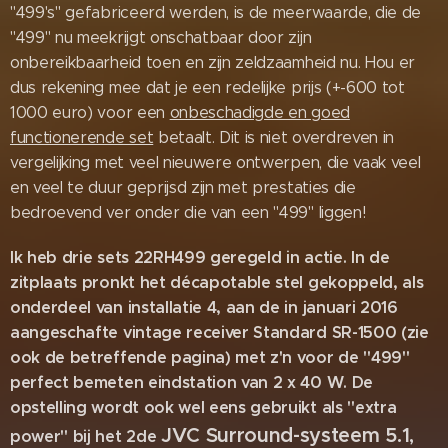
"499's" gefabriceerd werden, is de meerwaarde, die de
"499" nu meekrijgt onschatbaar door zijn
onbereikbaarheid toen en zijn zeldzaamheid nu. Hou er
dus rekening mee dat je een redelijke prijs (+-600 tot
1000 euro) voor een
onbeschadigde en goed
functionerende set
betaalt. Dit is niet overdreven in
vergelijking met veel nieuwere ontwerpen, die vaak veel
en veel te duur geprijsd zijn met prestaties die
bedroevend ver onder die van een "499" liggen!
Ik heb drie sets 22RH499 geregeld in actie. In de
zitplaats pronkt het décapotable stel gekoppeld, als
onderdeel van installatie 4, aan de in januari 2016
aangeschafte vintage receiver Standard SR-1500 (zie
ook de betreffende pagina) met z'n voor de "499"
perfect bemeten eindstation van 2 x 40 W. De
opstelling wordt ook wel eens gebruikt als "extra
JVC
Surround-systeem 5.1,
power" bij het 2de