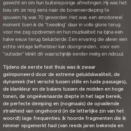
gewicht en om hun buitensporige afmetingen. Hij was het
beu om ze nog eens naar de bovenverdieping te
sjouwen: hij was 70 geworden. Het was een emotioneel
moment toen ik de "tweeling" daar in volle glorie terug
voor me zag opdoemen en hun muzikaliteit na bijna een
halve eeuw terug beluisterde. Een ervaring die alleen een
echte vintage liefhebber kan doorgronden... voor een
"outsider" klinkt dit waarschijnlijk eerder melig en ridicuul.
Tijdens de eerste test thuis was ik zwaar
geïmponeerd door de extreme geluidskwaliteit, de
dynamiek (het verschil tussen stille en luide passages),
de klankleur en de balans tussen de midden en hoge
tonen, de ongeëvenaarde diepte in het lage bereik,
de perfecte demping en (nogmaals) de opvallende
strakheid van ongehoord (in de letterlijke zin van het
woord!) lage frequenties. Ik hoorde fragmenten die ik
nimmer opgemerkt had (van reeds jaren bekende en