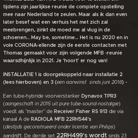
tijdens zijn jaarlijkse reunie de complete opstelling
mee naar Nederland te zeulen. Maar als ik dan even
later besef wat een verhuis het met zich zal
meebrengen, zinkt de moed me al vlug in de
schoenen... May be, sometime... Het is nu 2020 en in
vole CORONA-ellende zijn de eerste contacten met
Thomas gemaakt voor zijin volgende MFB -reunie
waarsdhijnlijk in 2021. Je 'hoort' er nog van!
INSTALLATIE 1 is doorgekoppeld naar installatie 2
(lees hierboven) en 3 (
) -
een aanwinst sinds juni 2016
Dynavox TPR3
Een tube-hybride voorversterker
(
aangeschaft
in 2015
uit pure tube-sound-nostalgie
)
Receiver Fisher RS 913
voedt als "master" de
die via
RADIOLA MFB 22RH544's
kanaal A de
(
destijds
geconstrueerd onder licentie van Philips
)
22RH499's wordt
aandrijft. De derde set
sinds 23