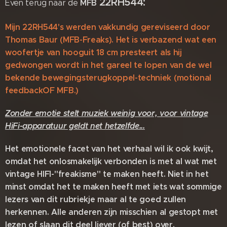
22RH544:
MFB
Even terug naar de
Mijn 22RH544's werden vakkundig gereviseerd door
Thomas Baur (MFB-Freaks). Het is verbazend wat een
woofertje van hooguit 18 cm presteert als hij
gedwongen wordt in het gareel te lopen van de wel
bekende bewegingsterugkoppel-techniek (motional
feedbackOF MFB.)
Zonder emotie stelt muziek weinig voor, voor vintage
HiFi-apparatuur geldt net hetzelfde...
Het emotionele facet van het verhaal wil ik ook kwijt,
omdat het onlosmakelijk verbonden is met al wat met
vintage HIFI-"freakisme" te maken heeft. Niet in het
minst omdat het te maken heeft met iets wat sommige
lezers van dit rubriekje maar al te goed zullen
herkennen. Alle anderen zijn misschien al gestopt met
lezen of slaan dit deel liever (of best) over.