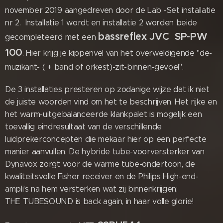
november 2019 aangedreven door de Lab -Set installatie
nr 2. Installatie 1 wordt en installatie 2 worden beide
bassreflex
JVC
SP-PW
gecompleteerd met een
100
. Hier krijg je kippenvel van het overweldigende "de-
muzikant- ( + band of orkest)-zit-binnen-gevoel".
De 3 installaties presteren op zodanige wijze dat ik niet
de juiste woorden vind om het te beschrijven. Het rijke en
het warm-uitgebalanceerde klankpalet is mogelijk een
toevallig eindresultaat van de verschillende
luidprekerconcepten die mekaar hier op een perfecte
manier aanvullen. De hybride tube-voorversterker van
Dynavox zorgt voor de warme tube-ondertoon, de
kwaliteitsvolle Fisher receiver en de Philips High-end-
ampli's na hem versterken wat zij binnenkrijgen:
THE TUBESOUND is back again, in haar volle glorie!