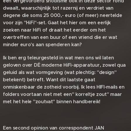
een vergevorderd snobisme ook in deze sector rond
dwaalt, waarschijnlijk tot razernij en verdriet van
degene die soms 25 000,- euro (of meer) neertelde
voor zijn "HiFi"-set. Gaat het hier om een eerlijk
zoeken naar HiFi of draait het eerder om het
overtreffen van een buur of een vriend die er wat
minder euro's aan spenderen kan?
Ik ben erg teleurgesteld in wat men ons wil laten
geloven over DÉ moderne HiFi-apparatuur, zowel qua
geluid als wat vormgeving (wat plechtig: "design"
betekent) betreft. Want dit laatste gaat
onmiskenbaar de zotheid voorbij. Ik lees HIFI-mails en
folders voortaan niet met een" korreltje zout" maar
met het hele "zoutvat" binnen handbereik!
Een second opinion van correspondent JAN