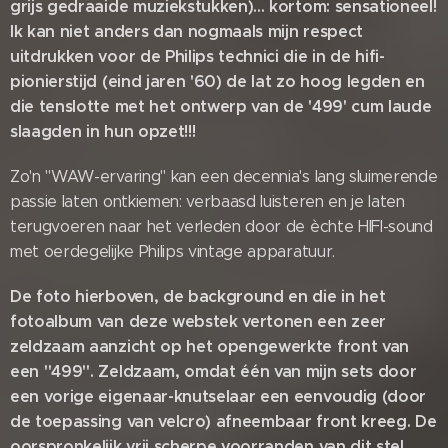
grijs gedraaide muziekstukken)... kortom: sensationeel!
Ik kan niet anders dan nogmaals mijn respect
uitdrukken voor de Philips technici die in de hifi-
pionierstijd (eind jaren '60) de lat zo hoog legden en
die tenslotte met het ontwerp van de '499' cum laude
slaagden in hun opzet!!!
Zo'n "WAW-ervaring" kan een decennia's lang sluimerende
passie laten ontkiemen: verbaasd luisteren en je laten
terugvoeren naar het verleden door de èchte HIFI-sound
met oerdegelijke Philips vintage apparatuur.
De foto hierboven, de background en die in het
fotoalbum van deze webstek vertonen een zeer
zeldzaam aanzicht op het opengewerkte front van
een "499". Zeldzaam, omdat één van mijn sets door
een vorige eigenaar-knutselaar een eenvoudig (door
de toepassing van velcro) afneembaar front kreeg. De
oorspronkelijk vrij scherpe voorranden van dit stel