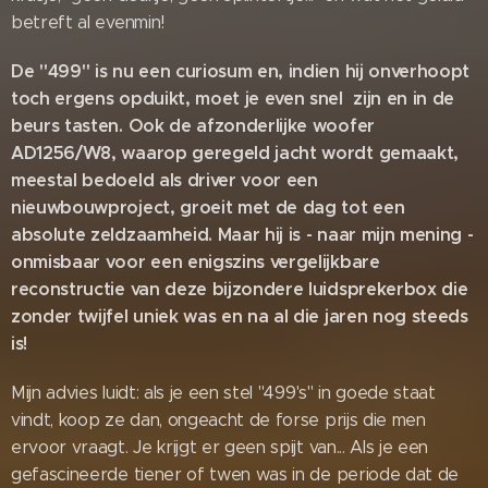
betreft al evenmin!
De "499" is nu een curiosum en, indien hij onverhoopt
toch ergens opduikt, moet je even snel zijn en in de
beurs tasten. Ook de afzonderlijke woofer
AD1256/W8, waarop geregeld jacht wordt gemaakt,
meestal bedoeld als driver voor een
nieuwbouwproject, groeit met de dag tot een
absolute zeldzaamheid. Maar hij is - naar mijn mening -
onmisbaar voor een enigszins vergelijkbare
reconstructie van deze bijzondere luidsprekerbox die
zonder twijfel uniek was en na al die jaren nog steeds
is!
Mijn advies luidt: als je een stel "499's" in goede staat
vindt, koop ze dan, ongeacht de forse prijs die men
ervoor vraagt. Je krijgt er geen spijt van... Als je een
gefascineerde tiener of twen was in de periode dat de