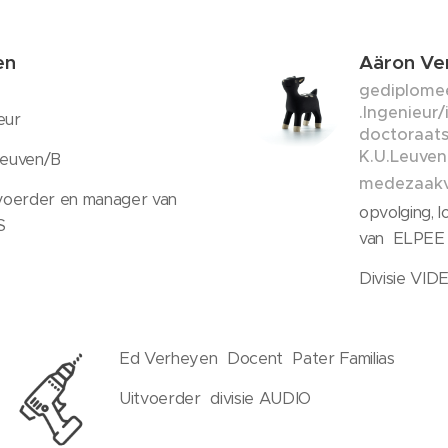
yen
Aäron Ve
gediplome
.Ingenieur
ieur
doctoraats
K.U.Leuven
Leuven/B
medezaak
voerder en manager van
opvolging, l
OS
van ELPEE
Divisie VID
Ed Verheyen Docent Pater Familias
Uitvoerder divisie AUDIO