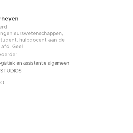
rheyen
erd
/ingenieurswetenschappen,
tudent, hulpdocent aan de
 afd. Geel
voerder
ogistiek en assistentie algemeen
 STUDIOS
EO