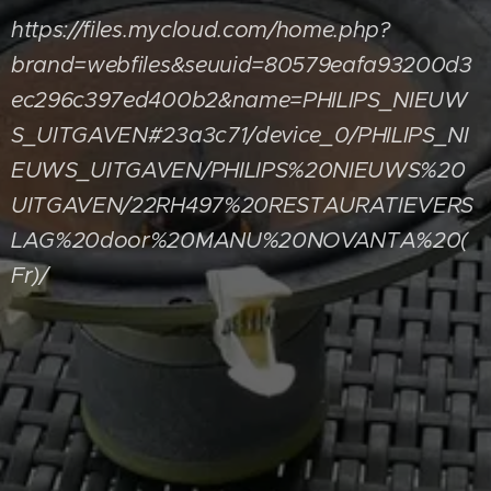
https://files.mycloud.com/home.php?
brand=webfiles&seuuid=80579eafa93200d3
ec296c397ed400b2&name=PHILIPS_NIEUW
S_UITGAVEN#23a3c71/device_0/PHILIPS_NI
EUWS_UITGAVEN/PHILIPS%20NIEUWS%20
UITGAVEN/22RH497%20RESTAURATIEVERS
LAG%20door%20MANU%20NOVANTA%20(
Fr)/