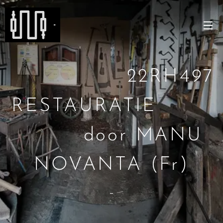
-
22RH497
RESTAURATIE
door MANU
NOVANTA (Fr)
-