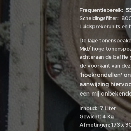
Frequentiebereik:
5
Scheidingsfilter:
800
Luidsprekerunits en 
De lage tonenspeake
Mid/ hoge tonenspe
achteraan de baffle g
de voorkant van dez
'hoekrondellen' o
aanwijzing hiervo
een m
Inhoud:
7 Liter
Gewicht:
4 Kg
Afmetingen:
173 x 