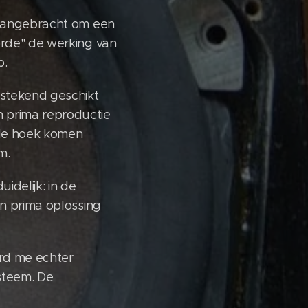
s aangebracht om een
orde" de werking van
p.
tstekend geschikt
n prima reproductie
 de hoek komen
m.
delijk: in de
en prima oplossing
rd me echter
steem. De