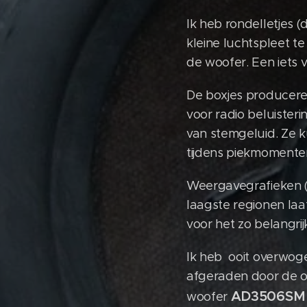
Ik heb rondelletjes 
kleine luchtspleet t
de woofer. Een iets v
De boxjes producere
voor radio beluiste
van stemgeluid. Ze 
tijdens piekmomenten 
Weergavegrafieken (
laagste regionen laa
voor het zo belangri
Ik heb ooit overwog
afgeraden door de 
AD3506S
woofer