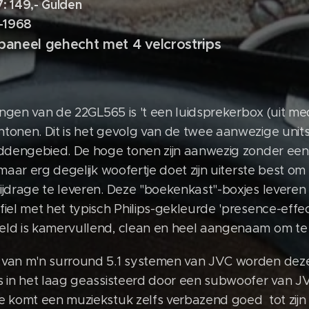
7:
149,- Gulden
1967-19
paneel
gehecht met 4 velcrostrips
tingen van de 22GL565 is 't een luidsprekerbox (uit me
onen. Dit is het gevolg van de twee aanwezige units
iddengebied. De hoge tonen zijn aanwezig zonder een
maar erg degelijk woofertje doet zijn uiterste best om 
jdrage te leveren. Deze "boekenkast"-boxjes leveren 
el met het typisch Philips-gekleurde 'presence-effect' 
ld is kamervullend, clean en heel aangenaam om te 
van m'n surround 5.1 systemen van JVC worden deze 
s in het laag geassisteerd door een subwoofer van J
 komt een muziekstuk zelfs verbazend goed tot zijn 