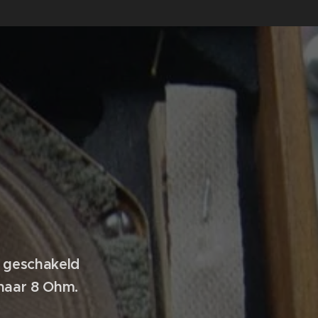
e
geschakeld
naar 8 Ohm.