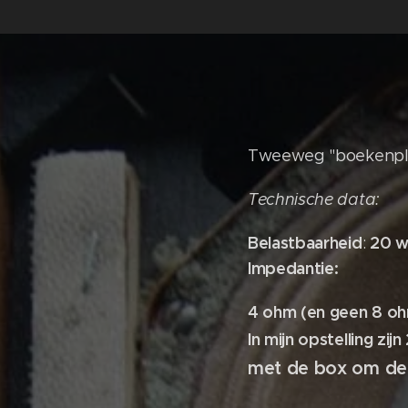
Tweeweg "boekenpla
Technische data:
Belastbaarheid
20 w
:
Impedantie:
4 ohm (en geen 8 oh
In mijn opstelling zijn
met de box o
m de