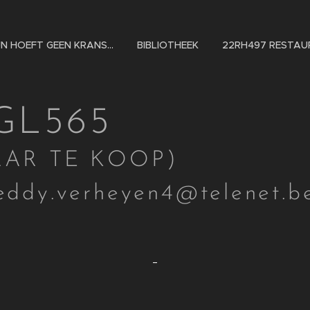
N HOEFT GEEN KRANS...
BIBLIOTHEEK
22RH497 RESTAU
GL565
(H
PAAR TE KOOP) co
eddy.verheyen4@telenet.b
-