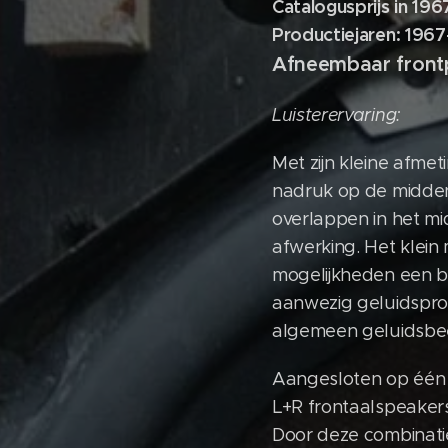
Catalogusprijs in 196
Productiejaren:
Afneembaar front
Luisterervaring:
Met zijn kleine afme
nadruk op de middent
overlappen in het m
afwerking. Het klein 
mogelijkheden een bi
aanwezig geluidsprofi
algemeen geluidsbee
Aangesloten op één 
L+R frontaalspeaker
Door deze combinatie