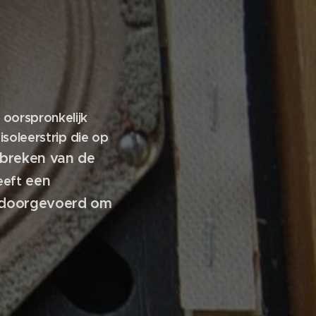
oorspronkelijk
isoleerstrip die op
breken van de
een
eeft
e doorgevoerd om
den.