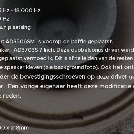
5 Hz - 18 000 Hz
 Hz
hun plaatsing:
r:
AD3506SM is voorop de baffle geplaatst.
aker:
AD3703S 7 Inch. Deze dubbelconus driver werd 
eplaatst vermoed ik. Dit is af te leiden van de resten 
het ont
e speaker kleven (zie backgroundfoto). Ook
nder de bevestigingsschroeven op
driver
deze
g
or. Een vorige eigenaar heeft deze modificati
ij onbekende re
300 x 218mm