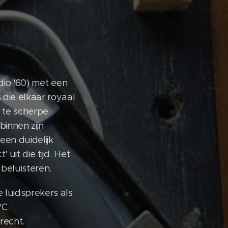
68
dio '60) met een
 die elkaar royaal
 te scherpe
binnen zijn
een duidelijk
uit die tijd. Het
beluisteren.
luidsprekers als
VC.
recht.