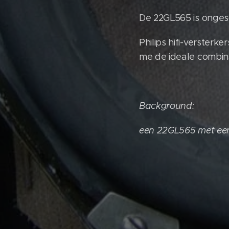
De 22GL565 is ongesc
Philips hifi-versterk
me de ideale combin
Background:
een 22GL565 met een 