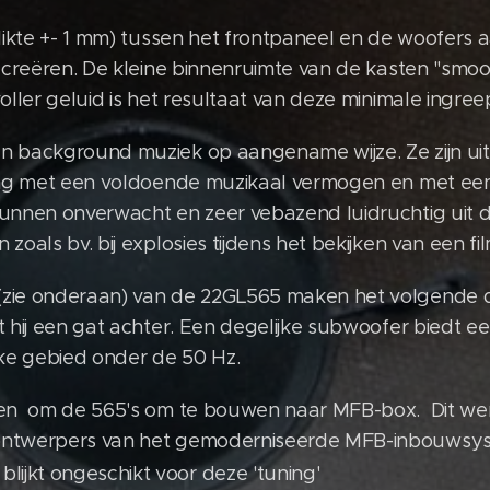
(dikte +- 1 mm) tussen het frontpaneel en de woofer
e creëren. De kleine binnenruimte van de kasten "smo
oller geluid is het resultaat van deze minimale ingree
n background muziek op aangename wijze. Ze zijn ui
ring met een voldoende muzikaal vermogen en met ee
kunnen onverwacht en zeer vebazend luidruchtig uit
zoals bv. bij explosies tijdens het bekijken van een fil
zie onderaan) van de 22GL565 maken het volgende dui
t hij een gat achter. Een degelijke subwoofer biedt e
jke gebied onder de 50 Hz.
en om de 565's om te bouwen naar MFB-box. Dit we
ontwerpers van het gemoderniseerde MFB-inbouwsy
M
blijkt ongeschikt voor deze 'tuning'