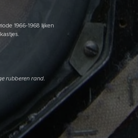
riode 1966-1968 lijken
kastjes.
ge rubberen rand.