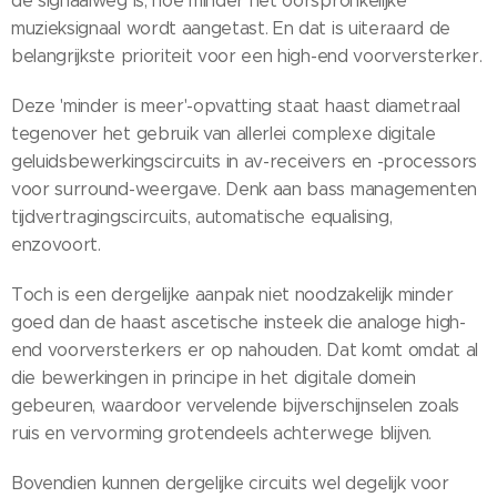
de signaalweg is, hoe minder het oorspronkelijke
muzieksignaal wordt aangetast. En dat is uiteraard de
belangrijkste prioriteit voor een high-end voorversterker.
Deze 'minder is meer'-opvatting staat haast diametraal
tegenover het gebruik van allerlei complexe digitale
geluidsbewerkingscircuits in av-receivers en -processors
voor surround-weergave. Denk aan bass managementen
tijdvertragingscircuits, automatische equalising,
enzovoort.
Toch is een dergelijke aanpak niet noodzakelijk minder
goed dan de haast ascetische insteek die analoge high-
end voorversterkers er op nahouden. Dat komt omdat al
die bewerkingen in principe in het digitale domein
gebeuren, waardoor vervelende bijverschijnselen zoals
ruis en vervorming grotendeels achterwege blijven.
Bovendien kunnen dergelijke circuits wel degelijk voor