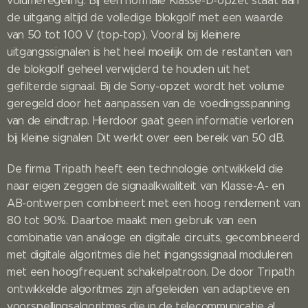
volumeregeling. Bij een normale Klasse-D-opzet staat aan
de uitgang altijd de volledige blokgolf met een waarde
van 50 tot 100 V (top-top). Vooral bij kleinere
uitgangssignalen is het heel moeilijk om de restanten van
de blokgolf geheel verwijderd te houden uit het
gefilterde signaal. Bij de Sony-opzet wordt het volume
geregeld door het aanpassen van de voedingsspanning
van de eindtrap. Hierdoor gaat geen informatie verloren
bij kleine signalen Dit werkt over een bereik van 50 dB.
De firma Tripath heeft een technologie ontwikkeld die
naar eigen zeggen de signaalkwaliteit van Klasse-A- en
AB-ontwerpen combineert met een hoog rendement van
80 tot 90%. Daartoe maakt men gebruik van een
combinatie van analoge en digitale circuits, gecombineerd
met digitale algoritmes die het ingangssignaal moduleren
met een hoogfrequent schakelpatroon. De door Tripath
ontwikkelde algoritmes zijn afgeleiden van adaptieve en
voorspellingsalgoritmes die in de telecommunicatie al