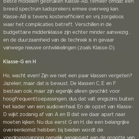
beste modellen gebruiken Klasse-AB, temeer omdat een
breed spectrum luidsprekers ermee overweg kan.
Klasse-AB is tevens kostenefficiënt en vrij zorgeloos
waar het complicaties betreft. Verschillen in de
budgettaire middenklasse zijn echter minder aanwezig ,
en de duurzaamheid van de techniek is in gevaar
vanwege nieuwe ontwikkelingen (zoals Klasse-D).
Klasse-G en H
Ho, wacht even! Zijn we niet een paar klassen vergeten?
Jazeker, maar dat is bewust. De klassen C, E en F
bestaan ook, maar zijn eigenlijk alleen geschikt voor
hoogfrequenttoepassingen, dus dat valt enigszins buiten
het kader van een audioverhaal. En de opzet van Klasse-
D wijkt zodanig af van A en B dat we daar apart naar
moeten kijken. Nu dus eerst G en H, die een belangrijke
overeenkomst hebben: bij beiden wordt de
voedingsspanning namelijk aangepast aan de grootte van