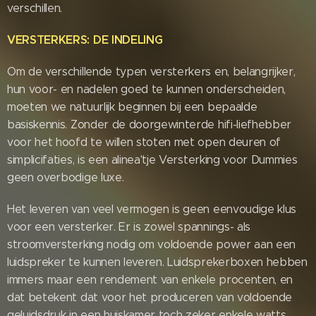
verschillen.
VERSTERKERS: DE INDELING
Om de verschillende typen versterkers en, belangrijker,
hun voor- en nadelen goed te kunnen onderscheiden,
moeten we natuurlijk beginnen bij een bepaalde
basiskennis. Zonder de doorgewinterde hifi-liefhebber
voor het hoofd te willen stoten met open deuren of
simplicifaties, is een alinea'tje Versterking voor Dummies
geen overbodige luxe.
Het leveren van veel vermogen is geen eenvoudige klus
voor een versterker. Er is zowel spannings- als
stroomversterking nodig om voldoende power aan een
luidspreker te kunnen leveren. Luidsprekerboxen hebben
immers maar een rendement van enkele procenten, en
dat betekent dat voor het produceren van voldoende
geluidsdruk in een huiskamer toch zeker enkele watts