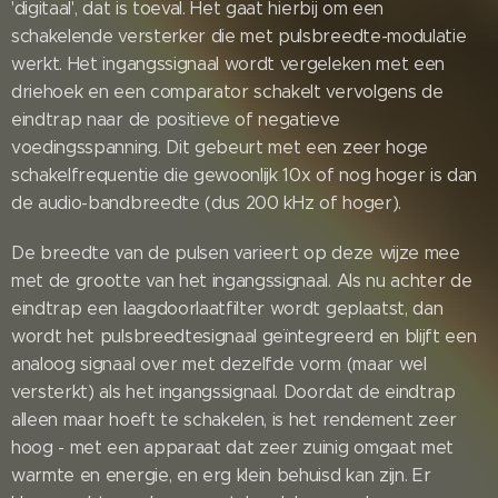
'digitaal', dat is toeval. Het gaat hierbij om een
schakelende versterker die met pulsbreedte-modulatie
werkt. Het ingangssignaal wordt vergeleken met een
driehoek en een comparator schakelt vervolgens de
eindtrap naar de positieve of negatieve
voedingsspanning. Dit gebeurt met een zeer hoge
schakelfrequentie die gewoonlijk 10x of nog hoger is dan
de audio-bandbreedte (dus 200 kHz of hoger).
De breedte van de pulsen varieert op deze wijze mee
met de grootte van het ingangssignaal. Als nu achter de
eindtrap een laagdoorlaatfilter wordt geplaatst, dan
wordt het pulsbreedtesignaal geïntegreerd en blijft een
analoog signaal over met dezelfde vorm (maar wel
versterkt) als het ingangssignaal. Doordat de eindtrap
alleen maar hoeft te schakelen, is het rendement zeer
hoog - met een apparaat dat zeer zuinig omgaat met
warmte en energie, en erg klein behuisd kan zijn. Er