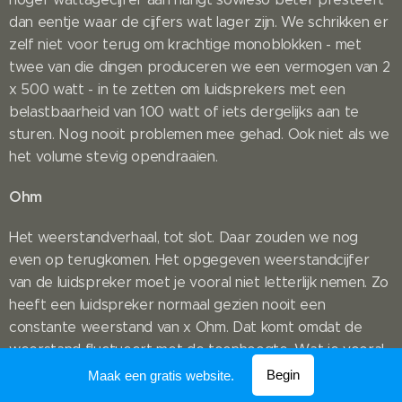
dan eentje waar de cijfers wat lager zijn. We schrikken er
zelf niet voor terug om krachtige monoblokken - met
twee van die dingen produceren we een vermogen van 2
x 500 watt - in te zetten om luidsprekers met een
belastbaarheid van 100 watt of iets dergelijks aan te
sturen. Nog nooit problemen mee gehad. Ook niet als we
het volume stevig opendraaien.
Ohm
Het weerstandverhaal, tot slot. Daar zouden we nog
even op terugkomen. Het opgegeven weerstandcijfer
van de luidspreker moet je vooral niet letterlijk nemen. Zo
heeft een luidspreker normaal gezien nooit een
constante weerstand van x Ohm. Dat komt omdat de
weerstand fluctueert met de toonhoogte. Wat je vooral
moet weten, is dat een lage weerstand een grotere
Begin
Maak een gratis website.
belasting voor de versterker vormt.