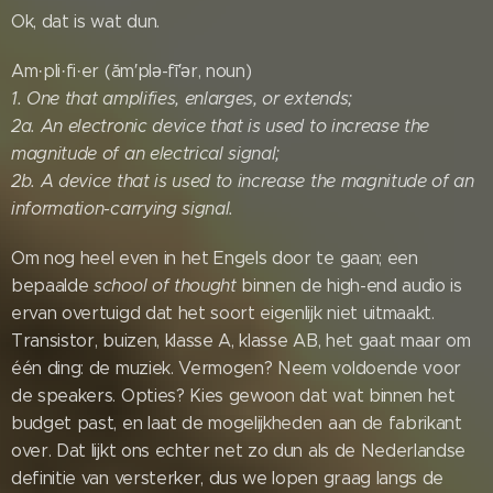
Ok, dat is wat dun.
Am·pli·fi·er (ăm′plə-fī′ər, noun)
1.
One that amplifies, enlarges, or extends;
2a. An electronic device that is used to increase the
magnitude of an electrical signal;
2b. A device that is used to increase the magnitude of an
information-carrying signal.
Om nog heel even in het Engels door te gaan; een
bepaalde
school of thought
binnen de high-end audio is
ervan overtuigd dat het soort eigenlijk niet uitmaakt.
Transistor, buizen, klasse A, klasse AB, het gaat maar om
één ding: de muziek. Vermogen? Neem voldoende voor
de speakers. Opties? Kies gewoon dat wat binnen het
budget past, en laat de mogelijkheden aan de fabrikant
over. Dat lijkt ons echter net zo dun als de Nederlandse
definitie van versterker, dus we lopen graag langs de