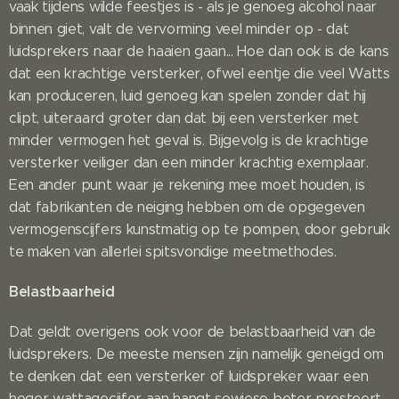
vaak tijdens wilde feestjes is - als je genoeg alcohol naar
binnen giet, valt de vervorming veel minder op - dat
luidsprekers naar de haaien gaan... Hoe dan ook is de kans
dat een krachtige versterker, ofwel eentje die veel Watts
kan produceren, luid genoeg kan spelen zonder dat hij
clipt, uiteraard groter dan dat bij een versterker met
minder vermogen het geval is. Bijgevolg is de krachtige
versterker veiliger dan een minder krachtig exemplaar.
Een ander punt waar je rekening mee moet houden, is
dat fabrikanten de neiging hebben om de opgegeven
vermogenscijfers kunstmatig op te pompen, door gebruik
te maken van allerlei spitsvondige meetmethodes.
Belastbaarheid
Dat geldt overigens ook voor de belastbaarheid van de
luidsprekers. De meeste mensen zijn namelijk geneigd om
te denken dat een versterker of luidspreker waar een
hoger wattagecijfer aan hangt sowieso beter presteert