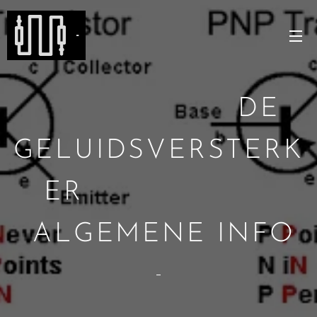
-
DE
GELUIDSVERSTERK
ER
ALGEMENE INFO
-