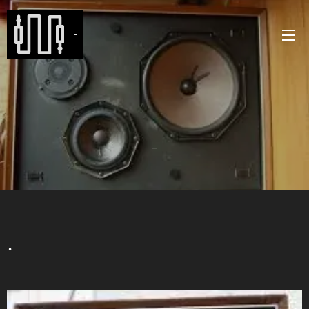
-
-
.