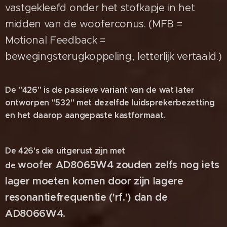
vastgekleefd onder
het stofkapje
in het
midden van de wooferconus.
(MFB =
Motional Feedback =
bewegingsterugkoppeling, letterlijk vertaald.)
De "426" is de passieve variant van de wat later
ontworpen "532" met dezelfde luidsprekerbezetting
en het daarop aangepaste kastformaat.
De 426's die uitgerust zijn met
woofer
AD8065W4 zouden zelfs nog iets
de
lager moeten komen door zijn lagere
resonantiefrequentie (
'rf.') d
an de
AD8066W4.