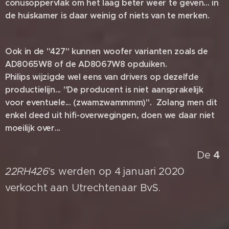
conusoppervlak om het laag beter weer te geven... in
de huiskamer is daar weinig of niets van te merken.
Ook in de "427" kunnen woofer varianten zoals de
AD8065W8 of de AD8067W8 opduiken.
Philips wijzigde wel e
ens van drivers op dezelfde
productielijn...
"De producent is niet aansprakelijk
voor eventuele... (zwamzwammmm)". Zolang men dit
enkel deed uit hifi-overwegingen, doen we daar niet
moeilijk over...
De
4
22RH
426
's werden op 4 januari 2020
verkocht aan Utrechtenaar BvS.