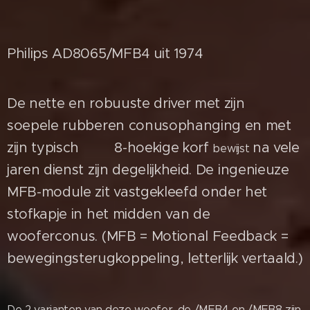
Philips AD8065/MFB4 uit
1974
De nette en robuuste driver met zijn
soepele
rubberen conusophanging en met
zijn typisch 8-hoekige korf
na vele
bewijst
jaren dienst zijn degelijkheid
.
De ingenieuze
MFB-module zit vastgekleefd onder
het
stofkapje
in het midden van de
wooferconus.
(MFB = Motional Feedback =
bewegingsterugkoppeling, letterlijk vertaald.)
De 2 varianten van deze woofer, de /MFB4 en /MFB8 zijn