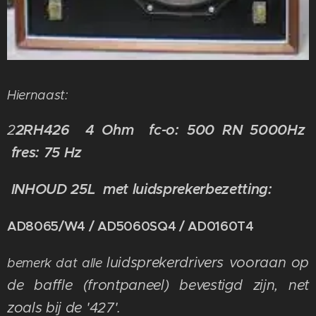
Hiernaast:
2
2RH426 4 Ohm
fc-o: 500 RN 5000Hz
fres: 75 Hz
I
NHOUD 25L met luidsprekerbezetting:
AD8065/W4 / AD5060SQ4 / AD0160T4
luidsprekerdrivers
vooraan op
bemerk dat alle
de baffle (frontpaneel) bevestigd zijn
, net
zoals bij de '427'.