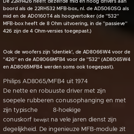
De 22RH426 heeft dezelfde mid en hoog drivers aan
boord als de 22RH532 MFB-box, nl. de AD5060SQ als
mid en de AD0160T4 als hoogvertolker (de "532"
MFB-box heeft de 8 Ohm uitvoering, in de "passieve"
426 zijn de 4 Ohm-versies toegepast.)
Ook de woofers zijn 'identiek', de AD8066W4 voor de
"426" en de AD8066MFB4 voor de "532" (AD8065W4
en AD8065MFB4 werden soms ook toegepast).
Philips AD8065/MFB4 uit
1974
De nette en robuuste driver met zijn
soepele
rubberen conusophanging en met
zijn typische 8-hoekige
conuskorf
na vele jaren dienst zijn
bewijst
degelijkheid
.
De ingenieuze MFB-module zit