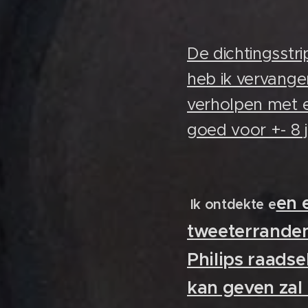
De dichtingsstr
heb ik vervangen
verholpen met e
goed voor +- 8 j
en 
Ik ontdekte e
tweeterranden
Philips raadse
kan geven zal 