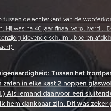
ip tussen de achterkant van de wooferkor
. Hij was na 40 jaar finaal verpulverd... D
enzijdig klevende schuimrubberen afdich
aar!).
eigenaardigheid: Tussen het frontpa
 zaten in elke kast 2 noppen glaswo
l.) Als iemand daarvoor een sluitend
ik hem dankbaar zijn. Dit was zeker