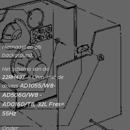
Hiernaast en als
background:
Het schema van de
22RH497
8 Ohm met de
AD1055/W8-
drivers
AD5060/W8 -
AD0160/T8, 32L Fres=
55Hz
Onder: