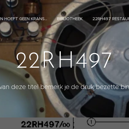
N HOEFT GEEN KRANS...
BIBLIOTHEEK
22RH497 RESTAU
22RH497
van deze titel bemerk je de druk bezette 