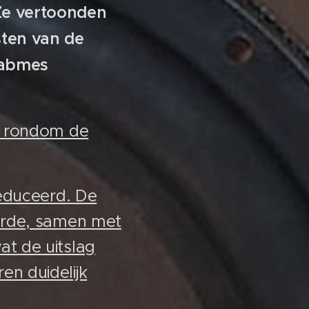
Ze vertoonden
sten van de
rabmes
in rondom de
reduceerd. De
verde, samen met
t de uitslag
n duidelijk