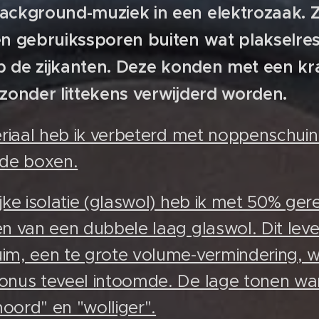
ackground-muziek in een elektrozaak. 
en gebruikssporen buiten wat plakselre
 op de zijkanten. Deze konden met een k
zonder littekens verwijderd worden.
eriaal heb ik verbeterd met noppenschu
 de boxen.
jke isolatie (glaswol) heb ik met 50% ge
n van een dubbele laag glaswol. Dit le
m, een te grote volume-vermindering, wa
nus teveel intoomde. De lage tonen ware
ord" en "wolliger".