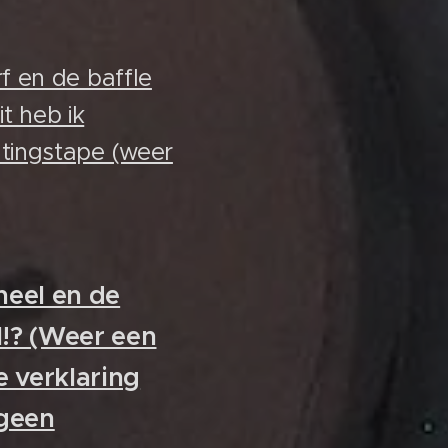
f en de baffle
it heb ik
tingstape (weer
neel en de
l!? (Weer een
e verklaring
 geen