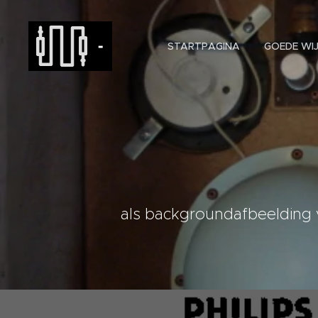
-
STARTPAGINA
GOEDE WIJ
als backgroundafbeelding 